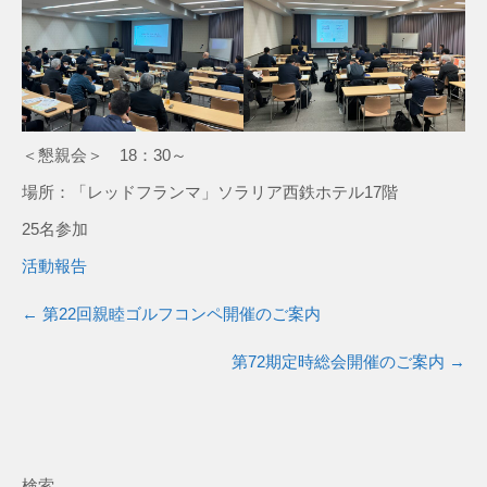
＜懇親会＞ 18：30～
場所：「レッドフランマ」ソラリア西鉄ホテル17階
25名参加
活動報告
←
第22回親睦ゴルフコンペ開催のご案内
第72期定時総会開催のご案内
→
検索