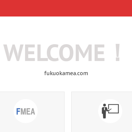
WELCOME！
fukuokamea.com