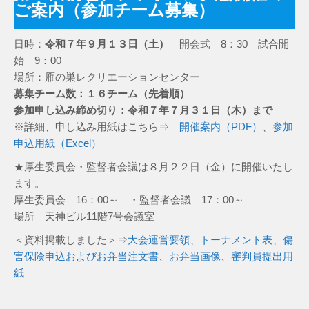
ご案内（参加チーム募集）
日時：
令和７年９月１３日（土）
開会式 8：30 試合開
始 9：00
場所：雁の巣レクリエーションセンター
募集チーム数：１６チーム（先着順）
参加申し込み締め切り：令和７年７月３１日（木）まで
※詳細、申し込み用紙はこちら⇒
開催案内（PDF）
、
参加
申込用紙（Excel）
★厚生委員会・監督者会議は８月２２日（金）に開催いたし
ます。
厚生委員会 16：00～ ・監督者会議 17：00～
場所 天神ビル11階7号会議室
＜資料掲載しました＞⇒
大会運営要領
、
トーナメント表
、
傷
害保険申込およびお弁当注文書
、
お弁当画像
、
審判員提出用
紙